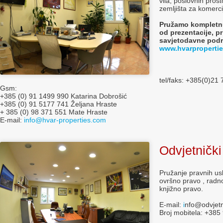
vila, poslovnih prost
zemljišta za komerc
Pružamo kompletnu
od prezentacije, p
savjetodavne podrš
www.hvarproperti
tel/faks: +385(0)21
Gsm:
+385 (0) 91 1499 990 Katarina Dobrošić
+385 (0) 91 5177 741 Željana Hraste
+ 385 (0) 98 371 551 Mate Hraste
E-mail:
info@hvar-properties.com
Odvjetnički
Pružanje pravnih usl
ovršno pravo , radn
knjižno pravo.
E-mail:
i
nfo@odvjetn
Broj mobitela: +385