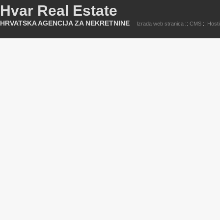
Hvar Real Estate
HRVATSKA AGENCIJA ZA NEKRETNINE
Izrada web stranica
::
CMS
::
Host