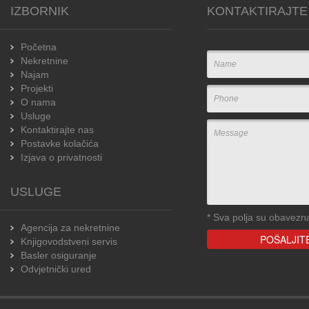
IZBORNIK
KONTAKTIRAJTE
Početna
Nekretnine
Najam
Projekti
O nama
Usluge
Kontaktirajte nas
Postavke kolačića
Izjava o privatnosti
USLUGE
*
Sva polja su obavezn
Agencija za nekretnine
Knjigovodstveni servis
Basler osiguranje
Odvjetnički ured