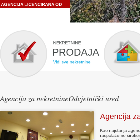
AGENCIJA LICENCIRANA OD
STRANE HRVATSKE
GOSPODARSKE KOMORE
NEKRETNINE
PRODAJA
Vidi sve nekretnine
Agencija za nekretnineOdvjetnički ured
Agencija z
Kao najstarija agenc
raspolažemo širokom