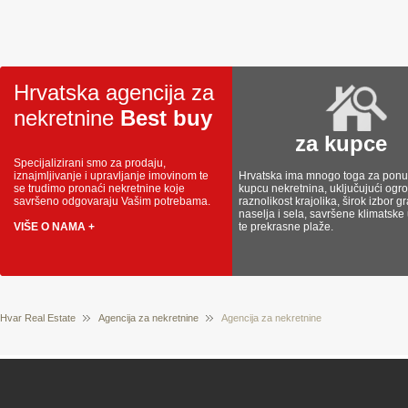
Hrvatska agencija za
nekretnine
Best buy
za kupce
Specijalizirani smo za prodaju,
iznajmljivanje i upravljanje imovinom te
Hrvatska ima mnogo toga za ponud
se trudimo pronaći nekretnine koje
kupcu nekretnina, uključujući og
savršeno odgovaraju Vašim potrebama.
raznolikost krajolika, širok izbor g
naselja i sela, savršene klimatske
VIŠE O NAMA +
te prekrasne plaže.
Hvar Real Estate
Agencija za nekretnine
Agencija za nekretnine