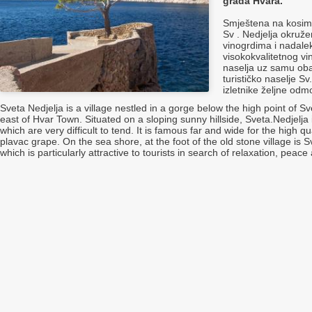
grada Hvara.
Smještena na kosim
Sv . Nedjelja okruže
vinogrdima i nadale
visokokvalitetnog v
naselja uz samu ob
turističko naselje Sv.
izletnike željne odm
Sveta Nedjelja is a village nestled in a gorge below the high point of S
east of Hvar Town. Situated on a sloping sunny hillside, Sveta.Nedjelja
which are very difficult to tend. It is famous far and wide for the high q
plavac grape. On the sea shore, at the foot of the old stone village is Sv
which is particularly attractive to tourists in search of relaxation, peac