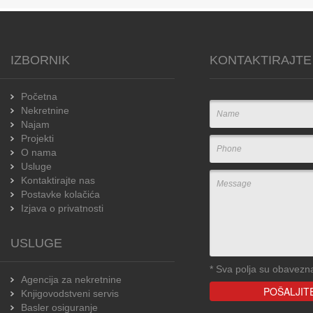
IZBORNIK
KONTAKTIRAJTE
Početna
Nekretnine
Najam
Projekti
O nama
Usluge
Kontaktirajte nas
Postavke kolačića
Izjava o privatnosti
USLUGE
*
Sva polja su obavezn
Agencija za nekretnine
Knjigovodstveni servis
Basler osiguranje