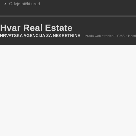
Odvjetnički ured
Hvar Real Estate
HRVATSKA AGENCIJA ZA NEKRETNINE
Izrada web stranica
::
CMS
::
Host