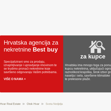
Hrvatska agencija za
nekretnine
Best buy
za kupce
Specijalizirani smo za prodaju,
iznajmljivanje i upravljanje imovinom te
Hrvatska ima mnogo toga za ponud
se trudimo pronaći nekretnine koje
kupcu nekretnina, uključujući og
savršeno odgovaraju Vašim potrebama.
raznolikost krajolika, širok izbor g
naselja i sela, savršene klimatske
VIŠE O NAMA +
te prekrasne plaže.
Hvar Real Estate
Otok Hvar
Sveta Nedjelja