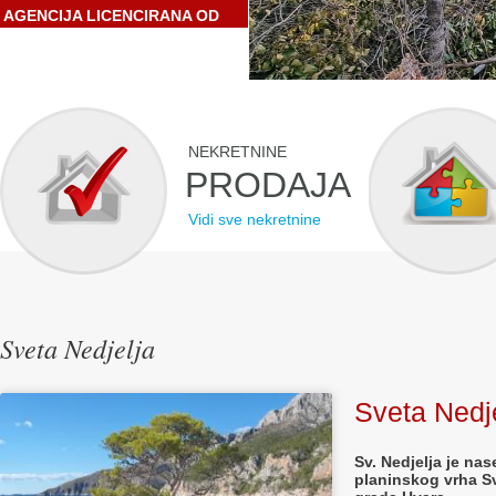
AGENCIJA LICENCIRANA OD
STRANE HRVATSKE
GOSPODARSKE KOMORE
NEKRETNINE
PRODAJA
Vidi sve nekretnine
Sveta Nedjelja
Sveta Nedj
Sv. Nedjelja je nas
planinskog vrha Sv