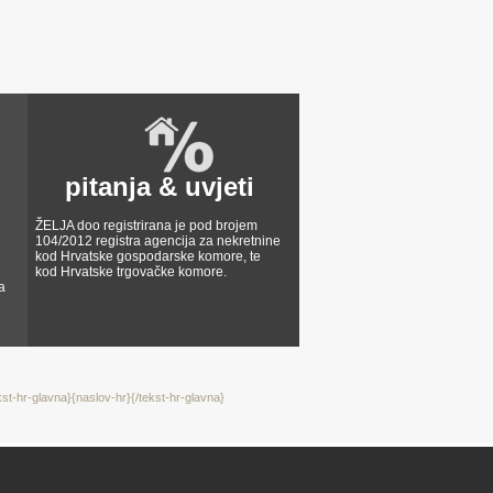
pitanja & uvjeti
ŽELJA doo registrirana je pod brojem
104/2012 registra agencija za nekretnine
kod Hrvatske gospodarske komore, te
kod Hrvatske trgovačke komore.
a
kst-hr-glavna}{naslov-hr}{/tekst-hr-glavna}