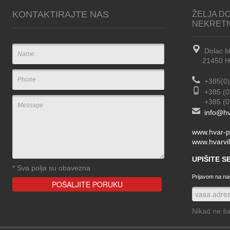
KONTAKTIRAJTE NAS
ŽELJA DO
NEKRET
Dolac b
21450 Hva
+385(0)
+385 (0
+385 (0) 
info@hv
www.hvar-p
www.hvarvil
UPIŠITE 
*
Sva polja su obavezna
Prijavom na naš
Nikad ne š