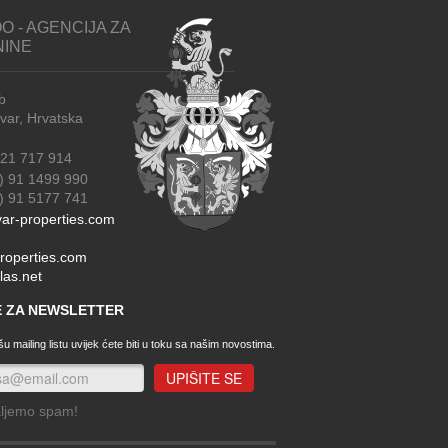
O - AGENCIJA ZA
NINE
b
r, Hrvatska
21 717 914
) 91 1499 990
91 5177 741
ar-properties.com
roperties.com
las.net
SE ZA NEWSLETTER
u mailing listu uvijek ćete biti u toku sa našim novostima.
aljemo spam!