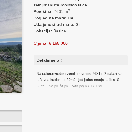
zemljištaKućeRobinson kuće
2
Površina:
7631 m
Pogled na more:
DA
Udaljenost od mora:
0 m
Lokacija:
Basina
Cijena:
€ 165.000
Detaljnije o :
Na poljoprivrednoj zemlji površine 7631 m2 nalazi se
ruševna kućica od 30m2 i još jedna manja kućica. S
parcele se pruža predivan pogled na more.