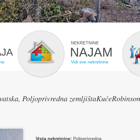
NEKRETNINE
NAJAM
JA
ine
Vidi sve nekretnine
vatska, Poljoprivredna zemljištaKućeRobinso
Vrsta nekretnine:
Poljoprivredna