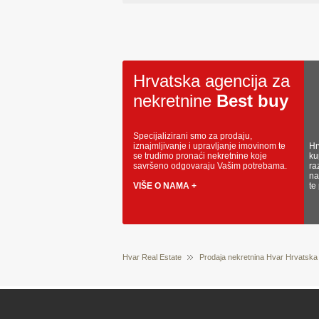
Hrvatska agencija za
nekretnine
Best buy
Specijalizirani smo za prodaju,
iznajmljivanje i upravljanje imovinom te
Hr
se trudimo pronaći nekretnine koje
ku
savršeno odgovaraju Vašim potrebama.
ra
na
VIŠE O NAMA +
te
Hvar Real Estate
Prodaja nekretnina Hvar Hrvatska