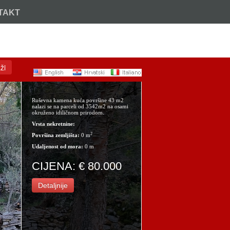
TAKT
Nazovite:
+385 (21) 717 914
ži
Ruševna kamena kuća površine 43 m2
nalazi se na parceli od 3542m2 na osami
okruženo idiličnom prirodom.
Vrsta nekretnine:
2
Površina zemljišta:
0 m
Udaljenost od mora:
0 m
CIJENA: € 80.000
Detaljnije