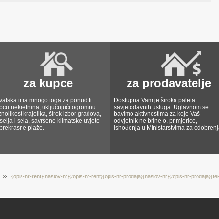
za kupce
za prodavatelje
vatska ima mnogo toga za ponuditi
Dostupna Vam je široka paleta
pcu nekretnina, uključujući ogromnu
savjetodavnih usluga. Uglavnom se
znolikost krajolika, širok izbor gradova,
bavimo aktivnostima za koje Vaš
selja i sela, savršene klimatske uvjete
odvjetnik ne brine o, primjerice,
 prekrasne plaže.
ishođenja u Ministarstvima za odobrenj
...
{opis-hr-rent}{naslov-hr}{/opis-hr-rent}{opis-hr-prodaja}{naslov-hr}{/opis-hr-prodaja}{te