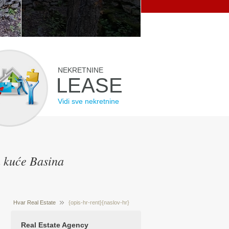
NEKRETNINE
LEASE
Vidi sve nekretnine
n kuće Basina
Hvar Real Estate
{opis-hr-rent}{naslov-hr}
Prodaja nekretnina Hvar Hrvatska
{/opis-hr-
Real Estate Agency