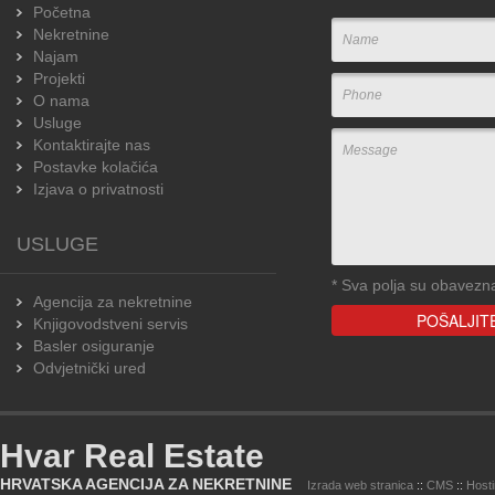
Početna
Nekretnine
Najam
Projekti
O nama
Usluge
Kontaktirajte nas
Postavke kolačića
Izjava o privatnosti
USLUGE
*
Sva polja su obavezn
Agencija za nekretnine
Knjigovodstveni servis
Basler osiguranje
Odvjetnički ured
Hvar Real Estate
HRVATSKA AGENCIJA ZA NEKRETNINE
Izrada web stranica
::
CMS
::
Host