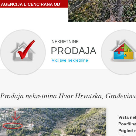
AGENCIJA LICENCIRANA OD
STRANE HRVATSKE
GOSPODARSKE KOMORE
NEKRETNINE
PRODAJA
Vidi sve nekretnine
Prodaja nekretnina Hvar Hrvatska, Građevins
Vrsta ne
Površin
Pogled 