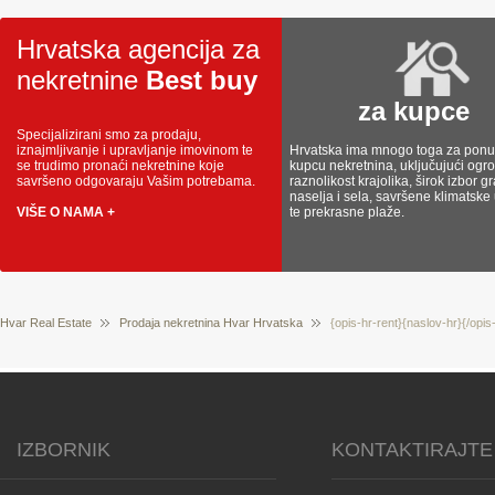
Hrvatska agencija za
nekretnine
Best buy
za kupce
Specijalizirani smo za prodaju,
iznajmljivanje i upravljanje imovinom te
Hrvatska ima mnogo toga za ponud
se trudimo pronaći nekretnine koje
kupcu nekretnina, uključujući og
savršeno odgovaraju Vašim potrebama.
raznolikost krajolika, širok izbor g
naselja i sela, savršene klimatske
VIŠE O NAMA +
te prekrasne plaže.
Hvar Real Estate
Prodaja nekretnina Hvar Hrvatska
{opis-hr-rent}{naslov-hr}{/opis
IZBORNIK
KONTAKTIRAJTE