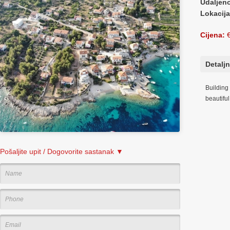
Udaljen
Lokacij
Cijena:
€
Detaljn
Building
beautiful
Pošaljite upit / Dogovorite sastanak ▼