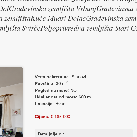
DolGrađevinska zemljišta VrbanjGrađevinska z
a zemljištaKuće Mudri DolacGrađevinska zem
ljišta SvirčePoljoprivredna zemljišta Stari G
Vrsta nekretnine:
Stanovi
2
Površina:
30 m
Pogled na more:
NO
Udaljenost od mora:
600 m
Lokacija:
Hvar
Cijena:
€ 165.000
Detaljnije o :