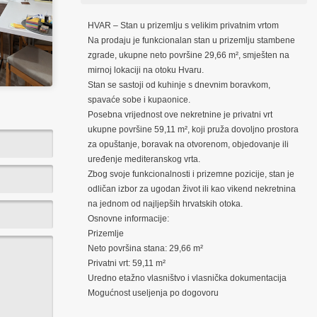
HVAR – Stan u prizemlju s velikim privatnim vrtom
Na prodaju je funkcionalan stan u prizemlju stambene
zgrade, ukupne neto površine 29,66 m², smješten na
mirnoj lokaciji na otoku Hvaru.
Stan se sastoji od kuhinje s dnevnim boravkom,
spavaće sobe i kupaonice.
Posebna vrijednost ove nekretnine je privatni vrt
ukupne površine 59,11 m², koji pruža dovoljno prostora
za opuštanje, boravak na otvorenom, objedovanje ili
uređenje mediteranskog vrta.
Zbog svoje funkcionalnosti i prizemne pozicije, stan je
odličan izbor za ugodan život ili kao vikend nekretnina
na jednom od najljepših hrvatskih otoka.
Osnovne informacije:
Prizemlje
Neto površina stana: 29,66 m²
Privatni vrt: 59,11 m²
Uredno etažno vlasništvo i vlasnička dokumentacija
Mogućnost useljenja po dogovoru