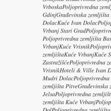
VrboskaPoljoprivredna zeml
GdinjGrađevinska zemljišta
DolacKuće Ivan DolacPoljopr
Vrbanj Stari GradPoljopriv
Poljoprivredna zemljišta Ba
VrbanjKuće VrisnikPoljopr
zemljištaKuće VrbanjKuće St
ZastražišćePoljoprivredna ze
VrisnikHoteli & Ville Ivan 
Mudri DolacPoljoprivredna z
zemljišta PitveGrađevinska 
JelsaPoljoprivredna zemljiš
zemljišta Kuće VrbanjPoljop
DolPoljoprivredna zemljišta