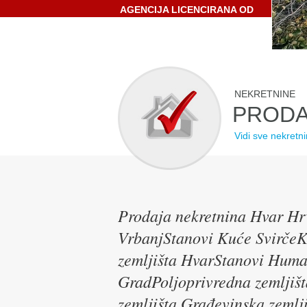
AGENCIJA LICENCIRANA OD
STRANE HRVATSKE
GOSPODARSKE KOMORE
NEKRETNINE
PRODA
Vidi sve nekretn
Prodaja nekretnina Hvar Hr
VrbanjStanovi Kuće SvirčeK
zemljišta HvarStanovi Huma
GradPoljoprivredna zemljiš
zemljišta Građevinska zemlj