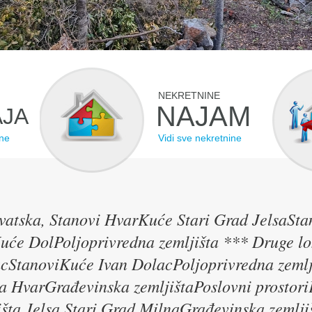
NEKRETNINE
NAJAM
JA
ine
Vidi sve nekretnine
vatska, Stanovi HvarKuće Stari Grad JelsaSta
uće DolPoljoprivredna zemljišta *** Druge l
cStanoviKuće Ivan DolacPoljoprivredna zemlji
ta HvarGrađevinska zemljištaPoslovni prosto
išta Jelsa Stari Grad MilnaGrađevinska zemlji