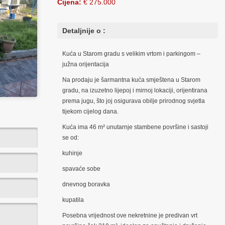
Cijena:
€ 275.000
Detaljnije o :
Kuća u Starom gradu s velikim vrtom i parkingom –
južna orijentacija
Na prodaju je šarmantna kuća smještena u Starom
gradu, na izuzetno lijepoj i mirnoj lokaciji, orijentirana
prema jugu, što joj osigurava obilje prirodnog svjetla
tijekom cijelog dana.
Kuća ima 46 m² unutarnje stambene površine i sastoji
se od:
kuhinje
spavaće sobe
dnevnog boravka
kupatila
Posebna vrijednost ove nekretnine je predivan vrt