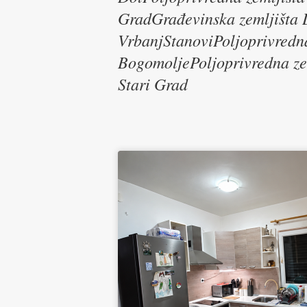
GradGrađevinska zemljišta 
VrbanjStanoviPoljoprivredn
BogomoljePoljoprivredna zem
Stari Grad