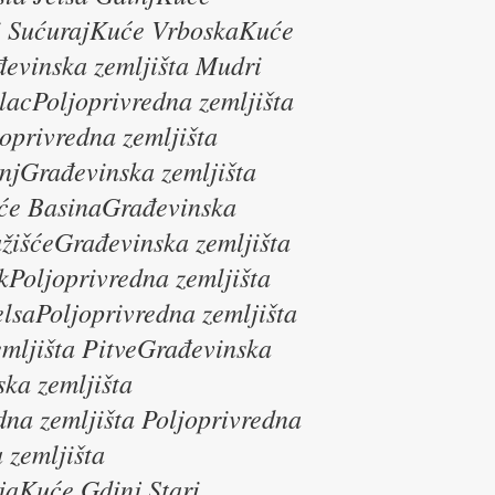
vi SućurajKuće VrboskaKuće
evinska zemljišta Mudri
lacPoljoprivredna zemljišta
oprivredna zemljišta
njGrađevinska zemljišta
uće BasinaGrađevinska
žišćeGrađevinska zemljišta
ikPoljoprivredna zemljišta
elsaPoljoprivredna zemljišta
emljišta PitveGrađevinska
ka zemljišta
dna zemljišta Poljoprivredna
 zemljišta
jaKuće Gdinj Stari