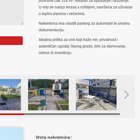
površine čak 318 m², idealan za opuštanje i druženje.
U vrtu se nalazi terasa s roštiljem, savršena za uživanje
u toplim danima i večerima.
Nekretnina ima vlastiti parking za automobil te urednu
dokumentaciju.
Idealna prilika za one koji traže mir, privatnost i
autentičan ugođaj Starog grada, bilo za stanovanje,
odmor ili investiciju.
Vrsta nekretnine: