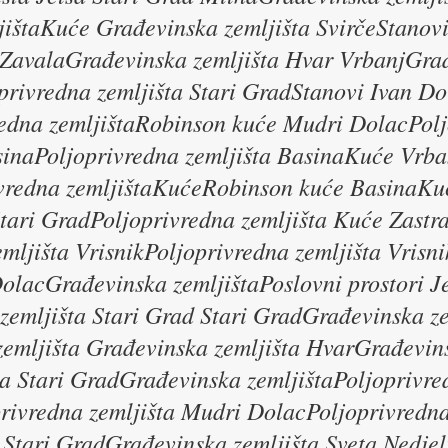
jištaKuće Građevinska zemljišta SvirčeStano
 ZavalaGrađevinska zemljišta Hvar VrbanjGrađ
ivredna zemljišta Stari GradStanovi Ivan Do
redna zemljištaRobinson kuće Mudri DolacPolj
sinaPoljoprivredna zemljišta BasinaKuće Vrba
ivredna zemljištaKućeRobinson kuće BasinaK
ari GradPoljoprivredna zemljišta Kuće Zastra
mljišta VrisnikPoljoprivredna zemljišta Vrisn
DolacGrađevinska zemljištaPoslovni prostori J
emljišta Stari Grad Stari GradGrađevinska z
zemljišta Građevinska zemljišta HvarGrađevins
ta Stari GradGrađevinska zemljištaPoljoprivre
rivredna zemljišta Mudri DolacPoljoprivredna
 Stari GradGrađevinska zemljišta Sveta Nedjel