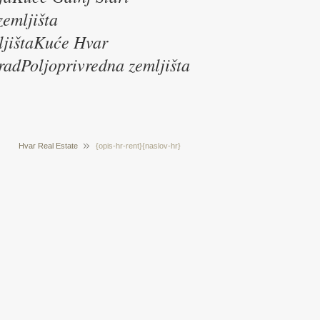
emljišta
ljištaKuće Hvar
radPoljoprivredna zemljišta
Hvar Real Estate
{opis-hr-rent}{naslov-hr}
Prodaja nekretnina Hvar Hrvatska
{/opis-hr-
rent}{opis-hr-prodaja}{naslov-hr}{/opis-hr-prodaja}
{tekst-hr-glavna}{naslov-hr}{/tekst-hr-glavna}