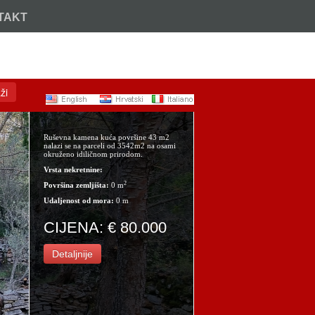
TAKT
Nazovite:
+385 (21) 717 914
ži
Ruševna kamena kuća površine 43 m2
nalazi se na parceli od 3542m2 na osami
okruženo idiličnom prirodom.
Vrsta nekretnine:
2
Površina zemljišta:
0 m
Udaljenost od mora:
0 m
CIJENA: € 80.000
Detaljnije