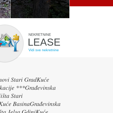
NEKRETNINE
LEASE
Vidi sve nekretnine
novi Stari GradKuće
okacije ***Građevinska
šta Stari
riKuće BasinaGrađevinska
šta Jelsa GdinjKuće